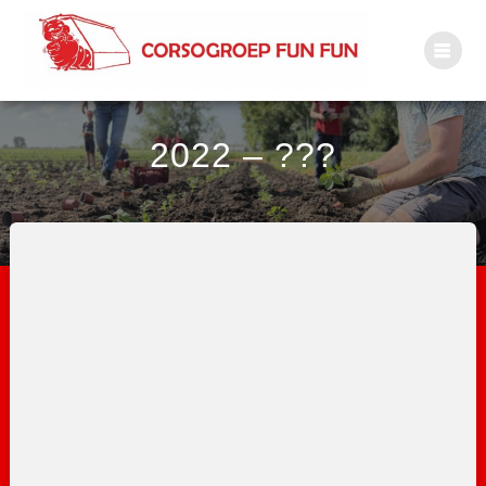
Ga
naar
inhoud
2022 – ???