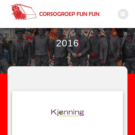
Ga
naar
inhoud
2016